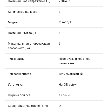
Номинальное напряжение АС, В
230/400
Количество полюсов
3
Модель
PL6-D6/3
Номинальный ток, А
6
Максимальная отключающая
6
способность, кА
Тип защиты
Перегрузка и короткое
замыкание
Тип расцепителя
Термомагнитный
Установка
На DIN-рейку
Ширина полюса
17.5 мм
Характеристика отключения
D