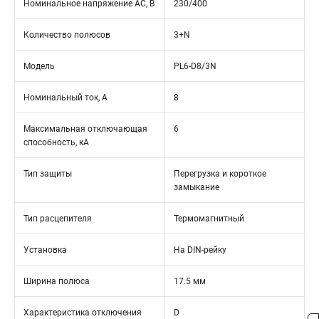
Номинальное напряжение АС, В
230/400
Количество полюсов
3+N
Модель
PL6-D8/3N
Номинальный ток, А
8
Максимальная отключающая
6
способность, кА
Тип защиты
Перегрузка и короткое
замыкание
Тип расцепителя
Термомагнитный
Установка
На DIN-рейку
Ширина полюса
17.5 мм
Характеристика отключения
D