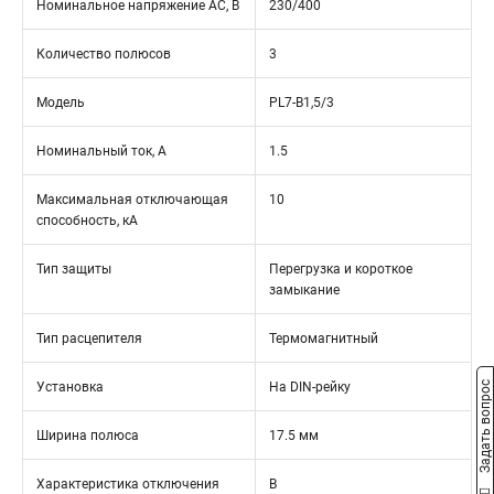
Номинальное напряжение АС, В
230/400
Количество полюсов
3
Модель
PL7-B1,5/3
Номинальный ток, А
1.5
Максимальная отключающая
10
способность, кА
Тип защиты
Перегрузка и короткое
замыкание
Тип расцепителя
Термомагнитный
Установка
На DIN-рейку
Задать вопрос
Ширина полюса
17.5 мм
Характеристика отключения
B