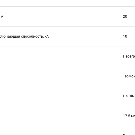
 А
20
ключающая способность, кА
10
Перегр
Термо
На DIN
17.5 м