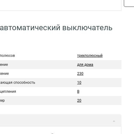
 автоматический выключатель
 полюсов
трехполюсный
ение
для дома
ение
230
ающая способность
10
сцепления
B
пер
20