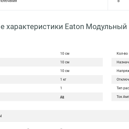
тключения
B
е характеристики Eaton Модульный
10 см
Кол-во
10 см
Назнач
10 см
Напряж
1 кг
Отключ
1
Тип ра
да
Ток Ам
ы