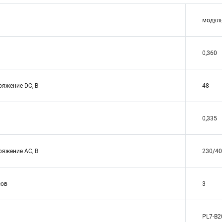
модул
0,360
яжение DC, В
48
0,335
яжение АС, В
230/4
сов
3
PL7-B2