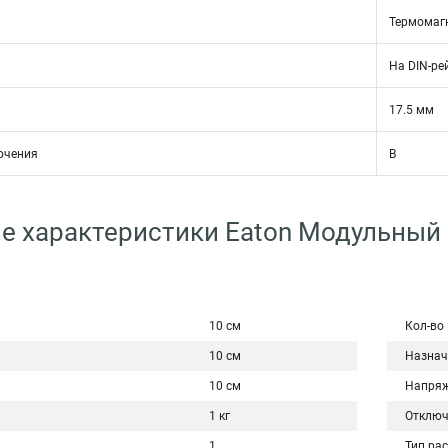
Термомаг
На DIN-ре
17.5 мм
ючения
B
е характеристики Eaton Модульный
10 см
Кол-во
10 см
Назнач
10 см
Напряж
1 кг
Отключ
1
Тип ра