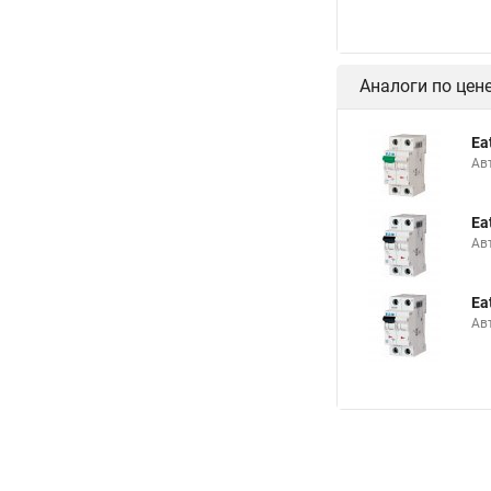
Аналоги по цен
Ea
Ав
Ea
Ав
Ea
Ав