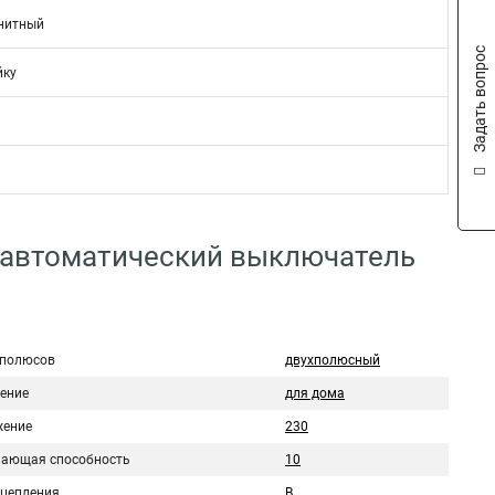
нитный
Задать вопрос
йку
 автоматический выключатель
 полюсов
двухполюсный
ение
для дома
ение
230
ающая способность
10
сцепления
B