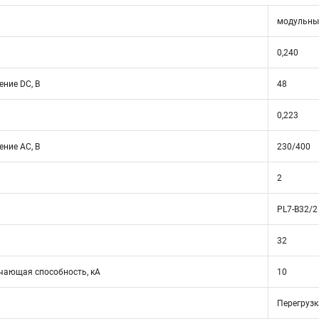
модульны
0,240
ние DC, В
48
0,223
ние АС, В
230/400
2
PL7-B32/2
32
ающая способность, кА
10
Перегрузк