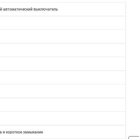
й автоматический выключатель
а и короткое замыкание