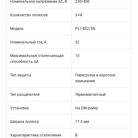
Номинальное напряжение АС, В
230/400
Количество полюсов
3+N
Модель
PL7-B32/3N
Номинальный ток, А
32
Максимальная отключающая
10
способность, кА
Тип защиты
Перегрузка и короткое
замыкание
Тип расцепителя
Термомагнитный
Установка
На DIN-рейку
Ширина полюса
17.5 мм
Характеристика отключения
B