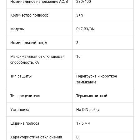
Номинальное напряжение АС, В
230/400
Количество полюсов
3+N
Модель
PL7-B3/3N
Номинальный ток, А
3
Максимальная отключающая
10
способность, кА
Тип защиты
Перегрузка и короткое
замыкание
Тип расцепителя
Термомагнитный
Установка
На DIN-рейку
Ширина полюса
17.5 мм
Характеристика отключения
B