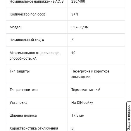
Номинальное напряжение АС, В
230/400
Количество полюсов
3+N
Модель
PL7-B5/3N
Номинальный ток, А
5
Максимальная отключающая
10
способность, кА
Тип защиты
Перегрузка и короткое
замыкание
Тип расцепителя
Термомагнитный
Установка
На DIN-рейку
Задать вопрос
Ширина полюса
17.5 мм
Характеристика отключения
B