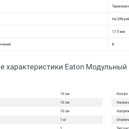
Термомаг
На DIN-ре
17.5 мм
ючения
B
е характеристики Eaton Модульный
10 см
Кол-во
10 см
Назнач
10 см
Напряж
1 кг
Отключ
1
Тип ра