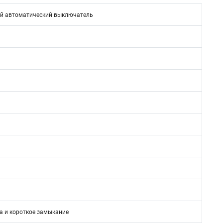
й автоматический выключатель
а и короткое замыкание