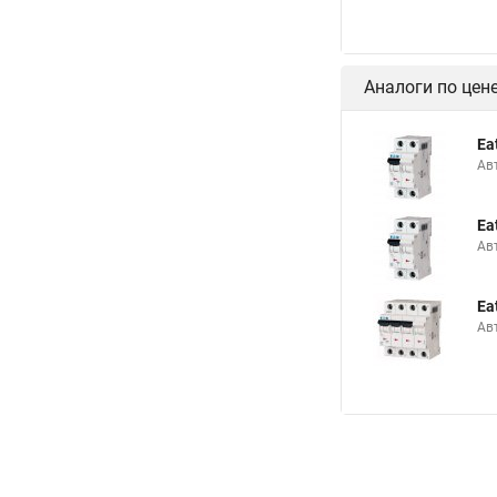
Аналоги по цен
Ea
Ав
Ea
Ав
Ea
Ав