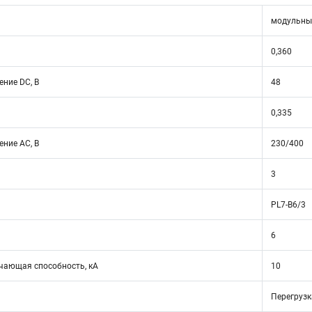
модульны
0,360
ние DC, В
48
0,335
ние АС, В
230/400
3
PL7-B6/3
6
ающая способность, кА
10
Перегрузк