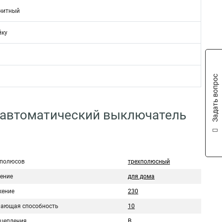
нитный
йку
Задать вопрос
 автоматический выключатель
 полюсов
трехполюсный
ение
для дома
ение
230
ающая способность
10
сцепления
B