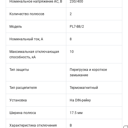
Номинальное напряжение АС, В
230/400
Количество полюсов
2
Модель
PL7-B8/2
Номинальный ток, А
8
Максимальная отключающая
10
способность, кА
Тип защиты
Перегрузка и короткое
замыкание
Тип расцепителя
Термомагнитный
Установка
На DIN-рейку
Ширина полюса
17.5 мм
Характеристика отключения
B