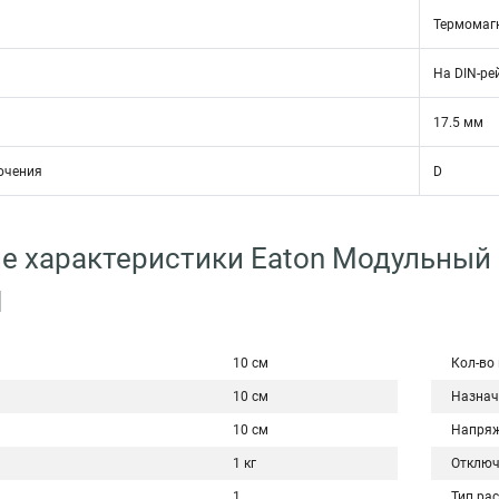
Термомаг
На DIN-ре
17.5 мм
ючения
D
е характеристики Eaton Модульный
N
10 см
Кол-во
10 см
Назнач
10 см
Напряж
1 кг
Отключ
1
Тип ра