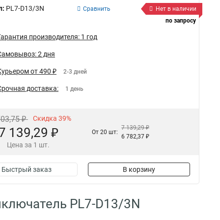
л:
PL7-D13/3N
Сравнить
Нет в наличии
по запросу
Гарантия производителя: 1 год
Самовывоз: 2 дня
Курьером от 490 ₽
2-3 дней
Срочная доставка:
1 день
703,75 ₽
Скидка 39%
7 139,29 ₽
7 139,29 ₽
От 20 шт:
6 782,37 ₽
Цена за 1 шт.
Быстрый заказ
В корзину
ыключатель PL7-D13/3N