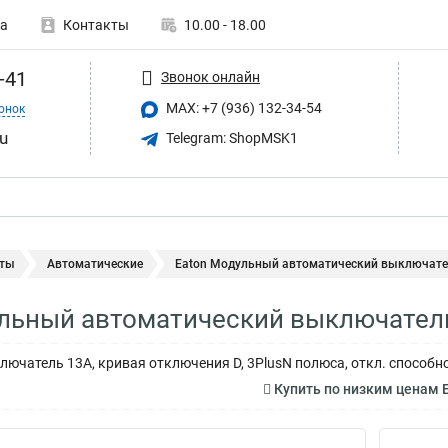
а
Контакты
10.00 - 18.00
-41
Звонок онлайн
MAX: +7 (936) 132-34-54
онок
u
Telegram: ShopMSK1
ты
Автоматические
Eaton Модульный автоматический выключател
ульный автоматический выключател
ючатель 13А, кривая отключения D, 3PlusN полюса, откл. способно
Купить по низким ценам 