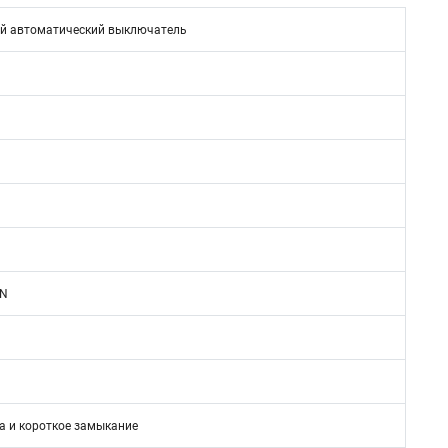
й автоматический выключатель
3N
а и короткое замыкание