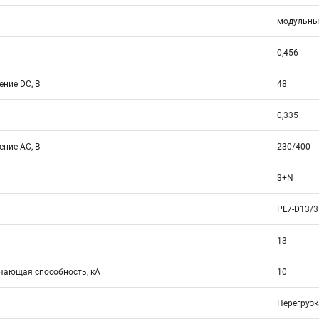
модульны
0,456
ние DC, В
48
0,335
ние АС, В
230/400
3+N
PL7-D13/
13
ающая способность, кА
10
Перегрузк