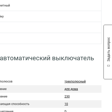
нитный
йку
Задать вопрос
 автоматический выключатель
 полюсов
трехполюсный
ение
для дома
ение
230
ающая способность
10
сцепления
D