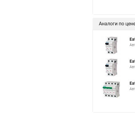
Аналоги по цен
Ea
Ав
Ea
Ав
Ea
Ав