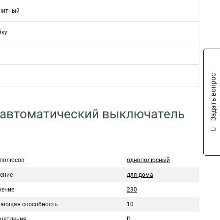
нитный
йку
Задать вопрос
 автоматический выключатель
 полюсов
однополюсный
ение
для дома
ение
230
ающая способность
10
сцепления
D