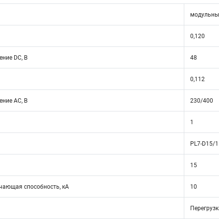
модульны
0,120
ние DC, В
48
0,112
ние АС, В
230/400
1
PL7-D15/1
15
ающая способность, кА
10
Перегрузк