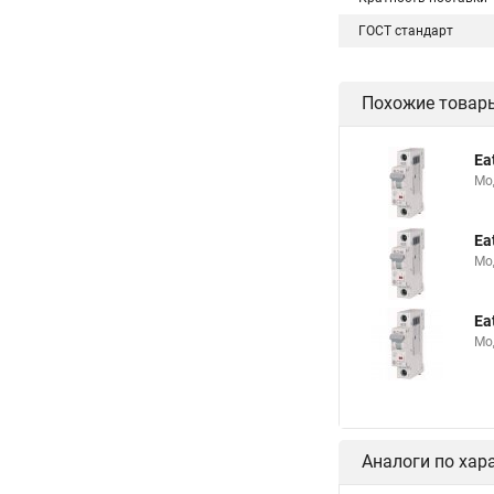
ГОСТ стандарт
Похожие товар
Ea
Мо
Ea
Мо
Ea
Мо
Аналоги по хар