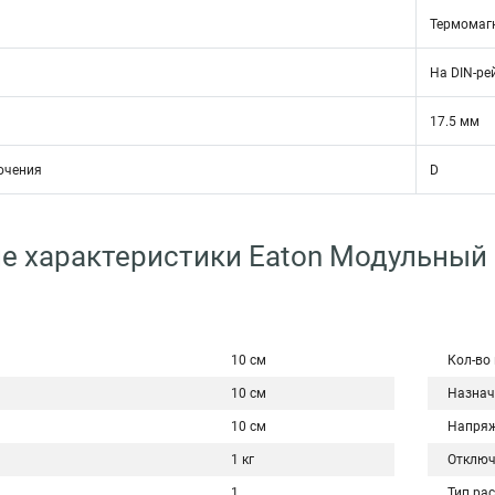
Термомаг
На DIN-ре
17.5 мм
ючения
D
е характеристики Eaton Модульный
10 см
Кол-во
10 см
Назнач
10 см
Напряж
1 кг
Отключ
1
Тип ра