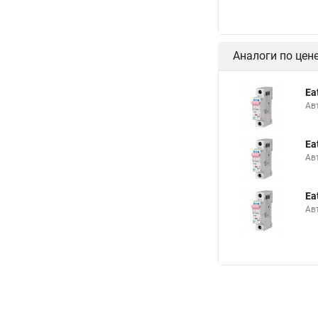
Аналоги по цен
Ea
Ав
Ea
Ав
Ea
Ав