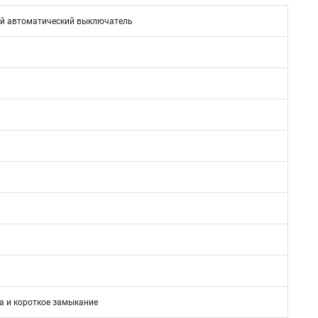
й автоматический выключатель
а и короткое замыкание