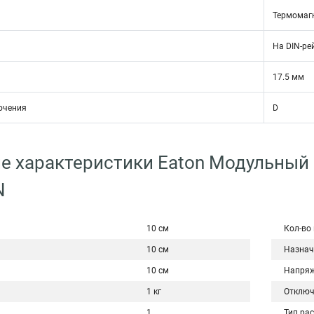
Термомаг
На DIN-ре
17.5 мм
ючения
D
е характеристики Eaton Модульный
N
10 см
Кол-во
10 см
Назнач
10 см
Напряж
1 кг
Отключ
1
Тип ра