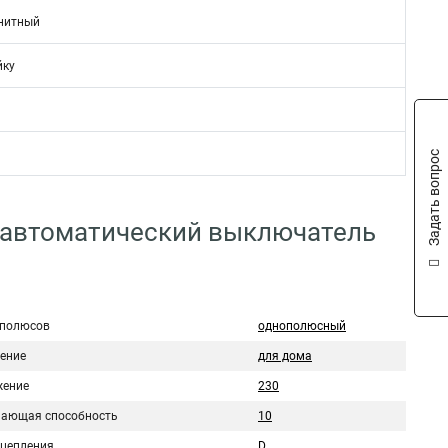
нитный
йку
Задать вопрос
 автоматический выключатель
 полюсов
однополюсный
ение
для дома
ение
230
ающая способность
10
сцепления
D