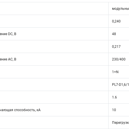
модульны
0,240
ние DC, В
48
0,217
ние АС, В
230/400
1+N
PL7-D1,6/
1.6
ающая способность, кА
10
Перегрузк