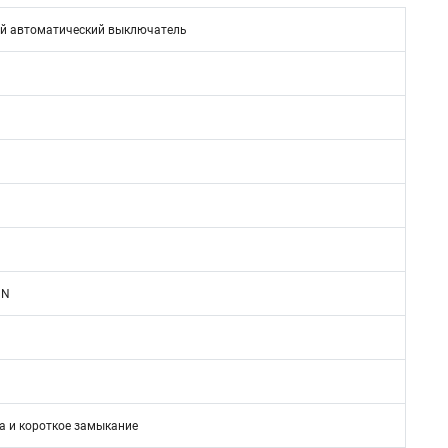
й автоматический выключатель
1N
а и короткое замыкание