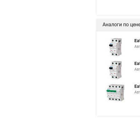
Аналоги по цен
Ea
Ав
Ea
Ав
Ea
Ав