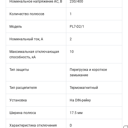
Номинальное напряжение АС, В
230/400
Количество полюсов
1
Модель
PL7-D2/1
Номинальный ток, А
2
Максимальная отключающая
10
способность, кА
Тип защиты
Перегрузка и короткое
замыкание
Тип расцепителя
Термомагнитный
Установка
На DIN-рейку
Ширина полюса
17.5 мм
Характеристика отключения
D