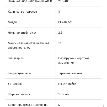
Номинальное напряжение АС, В
230/400
Количество полюсов
3
Модель
PL7-D2,5/3
Номинальный ток, А
2.5
Максимальная отключающая
10
способность, кА
Тип защиты
Перегрузка и короткое
замыкание
Тип расцепителя
Термомагнитный
Установка
На DIN-рейку
Ширина полюса
17.5 мм
Характеристика отключения
D