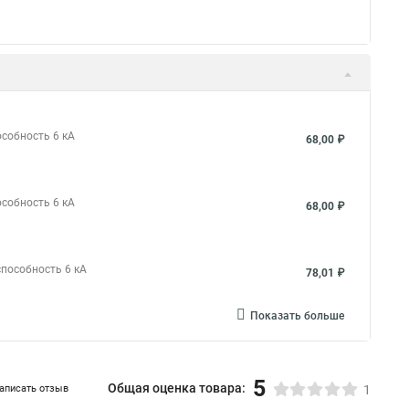
особность 6 кА
68,00 ₽
особность 6 кА
68,00 ₽
способность 6 кА
78,01 ₽
Показать больше
5
Общая оценка товара:
аписать отзыв
1