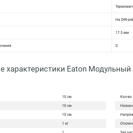
Термомаг
На DIN-ре
17.5 мм
ючения
D
е характеристики Eaton Модульный
10 см
Кол-во
10 см
Назнач
10 см
Напряж
1 кг
Отключ
1
Тип ра