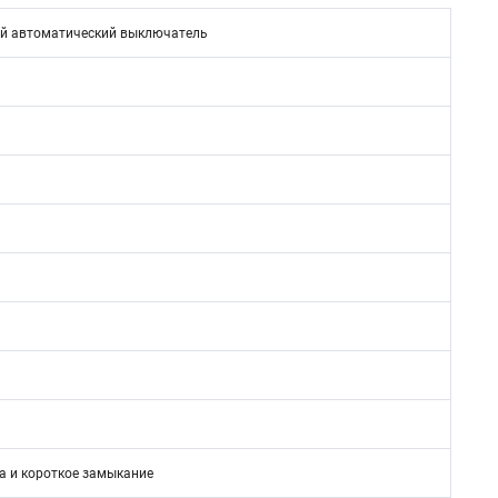
й автоматический выключатель
а и короткое замыкание