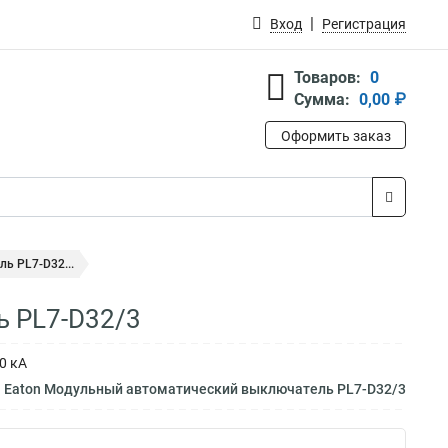
Вход
Регистрация
Товаров:
0
Сумма:
0,00 ₽
Оформить заказ
ь PL7-D32...
ь PL7-D32/3
0 кА
м Eaton Модульный автоматический выключатель PL7-D32/3