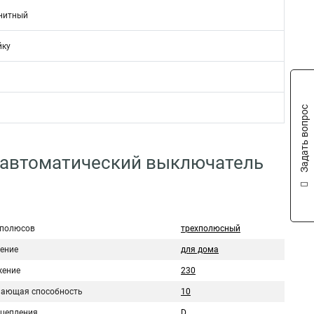
нитный
йку
Задать вопрос
 автоматический выключатель
 полюсов
трехполюсный
ение
для дома
ение
230
ающая способность
10
сцепления
D