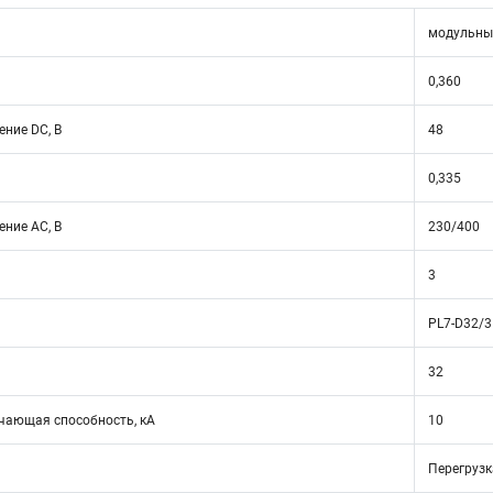
модульны
0,360
ние DC, В
48
0,335
ние АС, В
230/400
3
PL7-D32/3
32
ающая способность, кА
10
Перегрузк