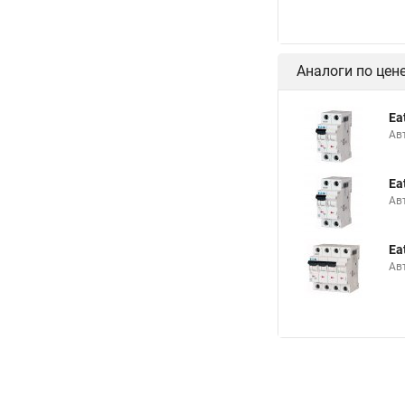
Аналоги по цен
Ea
Ав
Ea
Ав
Ea
Ав