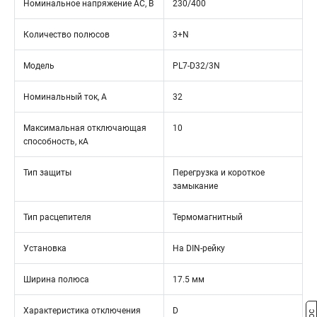
Номинальное напряжение АС, В
230/400
Количество полюсов
3+N
Модель
PL7-D32/3N
Номинальный ток, А
32
Максимальная отключающая
10
способность, кА
Тип защиты
Перегрузка и короткое
замыкание
Тип расцепителя
Термомагнитный
Установка
На DIN-рейку
Ширина полюса
17.5 мм
Характеристика отключения
D