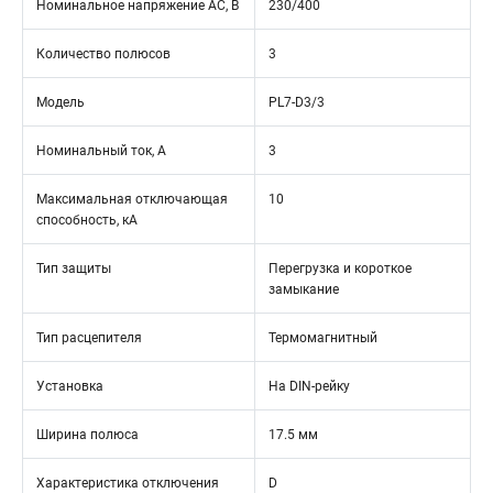
Номинальное напряжение АС, В
230/400
Количество полюсов
3
Модель
PL7-D3/3
Номинальный ток, А
3
Максимальная отключающая
10
способность, кА
Тип защиты
Перегрузка и короткое
замыкание
Тип расцепителя
Термомагнитный
Установка
На DIN-рейку
Ширина полюса
17.5 мм
Характеристика отключения
D