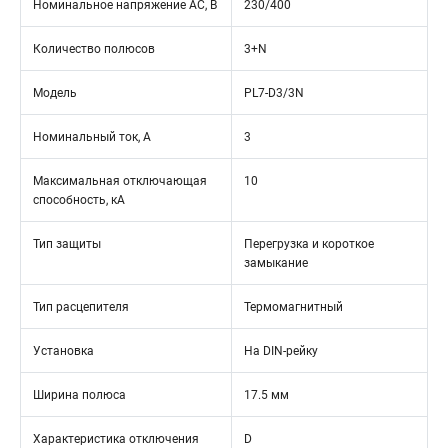
Номинальное напряжение АС, В
230/400
Количество полюсов
3+N
Модель
PL7-D3/3N
Номинальный ток, А
3
Максимальная отключающая
10
способность, кА
Тип защиты
Перегрузка и короткое
замыкание
Тип расцепителя
Термомагнитный
Установка
На DIN-рейку
Ширина полюса
17.5 мм
Характеристика отключения
D