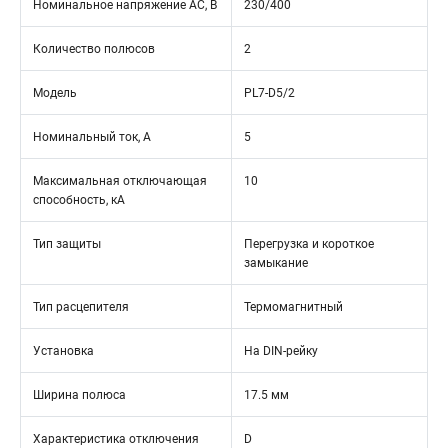
Номинальное напряжение АС, В
230/400
Количество полюсов
2
Модель
PL7-D5/2
Номинальный ток, А
5
Максимальная отключающая
10
способность, кА
Тип защиты
Перегрузка и короткое
замыкание
Тип расцепителя
Термомагнитный
Установка
На DIN-рейку
Ширина полюса
17.5 мм
Характеристика отключения
D