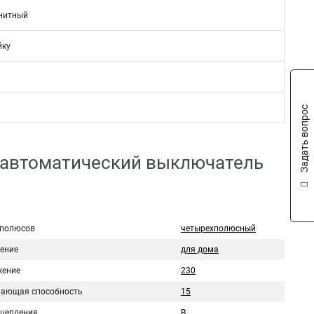
нитный
йку
Задать вопрос
 автоматический выключатель
 полюсов
четырехполюсный
ение
для дома
ение
230
ающая способность
15
сцепления
B