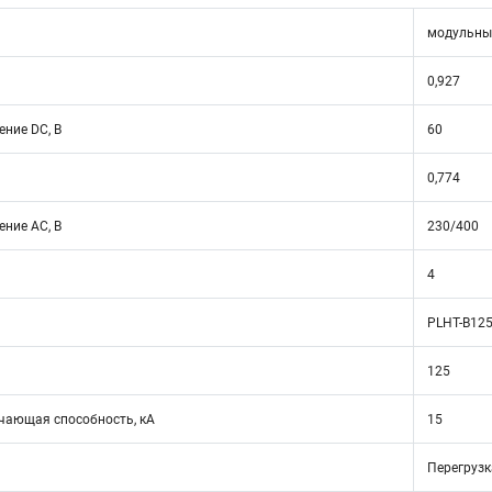
модульны
0,927
ние DC, В
60
0,774
ние АС, В
230/400
4
PLHT-B125
125
ающая способность, кА
15
Перегрузк