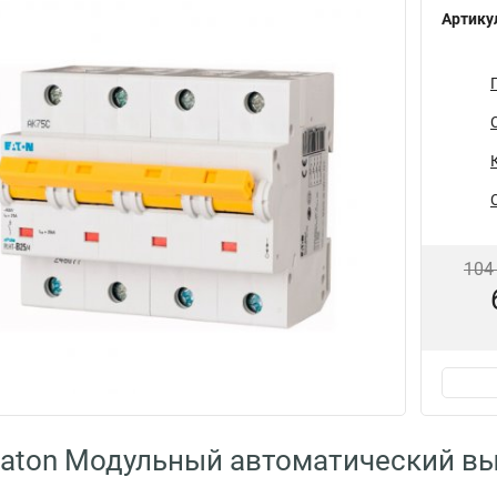
Артику
104
aton Модульный автоматический в