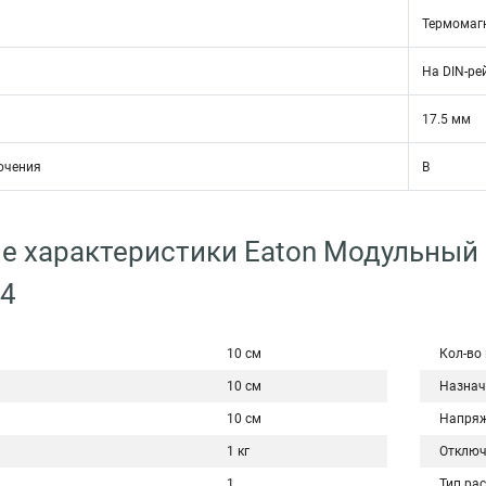
Термомаг
На DIN-ре
17.5 мм
ючения
B
е характеристики Eaton Модульный
/4
10 см
Кол-во
10 см
Назнач
10 см
Напряж
1 кг
Отключ
1
Тип ра