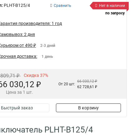
л:
PLHT-B125/4
Сравнить
Нет в наличии
по запросу
Гарантия производителя: 1 год
Самовывоз: 2 дня
Курьером от 490 ₽
2-3 дней
Срочная доставка:
1 день
 809,71 ₽
Скидка 37%
66 030,12 ₽
66 030,12 ₽
От 20 шт:
62 728,61 ₽
Цена за 1 шт.
Быстрый заказ
В корзину
ыключатель PLHT-B125/4