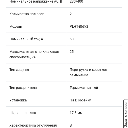
Номинальное напряжение АС, В
230/400
Количество полюсов
2
Модель
PLHT-B63/2
Номинальный ток, А
63
Максимальная отключающая
25
способность, кА
Тип защиты
Перегрузка и короткое
замыкание
Тип расцепителя
Термомагнитный
Установка
На DIN-рейку
Задать вопрос
Ширина полюса
17.5 мм
Характеристика отключения
B