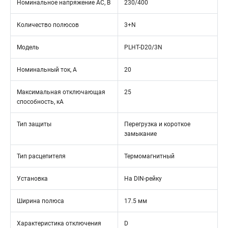
Номинальное напряжение АС, В
230/400
Количество полюсов
3+N
Модель
PLHT-D20/3N
Номинальный ток, А
20
Максимальная отключающая
25
способность, кА
Тип защиты
Перегрузка и короткое
замыкание
Тип расцепителя
Термомагнитный
Установка
На DIN-рейку
Ширина полюса
17.5 мм
Характеристика отключения
D