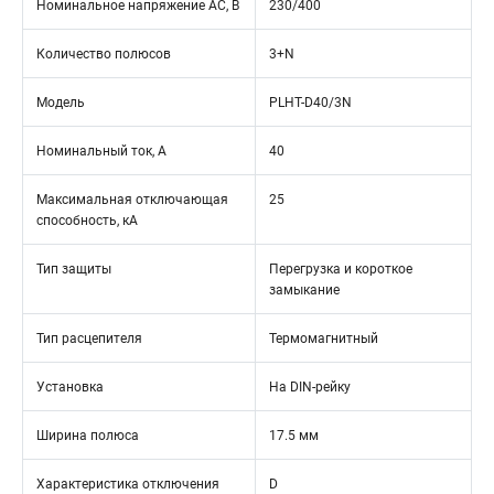
Номинальное напряжение АС, В
230/400
Количество полюсов
3+N
Модель
PLHT-D40/3N
Номинальный ток, А
40
Максимальная отключающая
25
способность, кА
Тип защиты
Перегрузка и короткое
замыкание
Тип расцепителя
Термомагнитный
Установка
На DIN-рейку
Ширина полюса
17.5 мм
Характеристика отключения
D