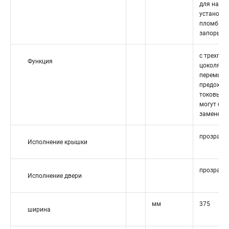
для наст
установк
пломбиру
запоры к
с трехпо
Функция
цоколями
перемык
предохра
токовых ш
могут бы
заменены
прозрачн
Исполнение крышки
прозрачн
Исполнение двери
мм
375
ширина