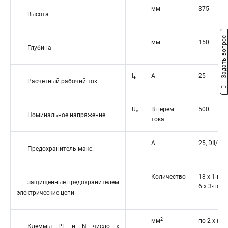
мм
375
Высота
Задать вопрос
мм
150
Глубина
I
A
25
e
Расчетный рабочий ток
U
В перем.
500
e
Номинальное напряжение
тока
A
25, DII/E2
Предохранитель макс.
Количество
18 x 1-по
защищенные предохранителем
6 x 3-пол
электрические цепи
2
мм
по 2 x (6 -
Клеммы PE и N число x