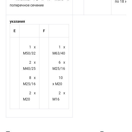
по 18 x (1 
поперечное сечение
указания
E
F
1 x
1 x
M50/32
M63/40
2 x
6 x
M40/25
M25/16
8 x
10
M25/16
x M20
2 x
2 x
M20
M16