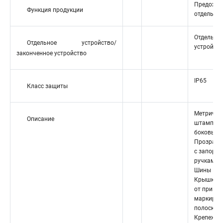
Предохра
Функция продукции
отдельны
Отдельно
Отдельное устройство/
устройст
законченное устройство
IP65
Класс защиты
Метричес
Описание
штамповк
боковых с
Прозрачн
с запорн
ручками
Шины PE
Крышка д
от прикос
маркиров
полоской
Крепежны