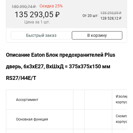
Скидка 25%
180 390,74 ₽
135 293,05 ₽
135 293,05 ₽
От 20 шт:
128 528,12 ₽
Цена за 1 шт.
Быстрый заказ
В корзину
Описание Eaton Блок предохранителей Plus
дверь, 6x3xE27, ВхШхД = 375x375x150 мм
RS27/I44E/T
Изолиров
Ассортимент
корпус Ci
Скомплек
Основная функция
корпус