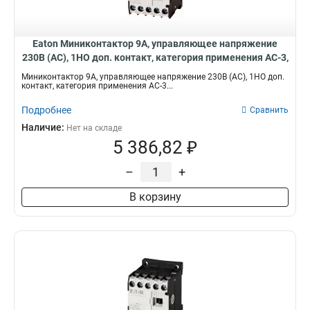
80
31
95
25
Eaton Миниконтактор 9А, управляющее напряжение
115
18
230В (АC), 1НO доп. контакт, категория применения AC-3,
160
4
АС4 DILEM-10(230V50HZ,240V60HZ)
250
Миниконтактор 9А, управляющее напряжение 230В (АC), 1НO доп.
1
контакт, категория применения AC-3...
Подробнее
Сравнить
Наличие:
Нет на складе
5 386,82 ₽
–
+
В корзину