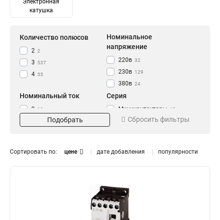
Электронная
катушка
Номинальное
Количество полюсов
напряжение
2
2
220в
32
3
537
230в
129
4
55
380в
24
Номинальный ток
Серия
9
Миниконтакторы
92
45
Сбросить фильтры
Подобрать
12
71
16
3
18
52
Сортировать по:
цене
дате добавления
популярности
20
11
25
Степень защиты
62
32
66
IP54
162
40
25
50
26
63
4