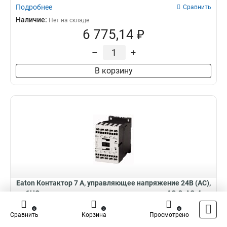
Подробнее
Сравнить
Наличие:
Нет на складе
6 775,14 ₽
–
+
В корзину
Eaton Контактор 7 А, управляющее напряжение 24В (АС),
1НОдоп. контакт, категория применения AC-3, AC-4
DILMC7-10(24V50HZ)
Контактор 7 А, управляющее напряжение 24В (АС), 1НОдоп.
0
0
0
контакт, категория применения AC-3, AC-...
Сравнить
Корзина
Просмотрено