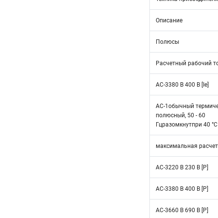
Описание
Полюсы
Расчетный рабочий т
AC-3380 B 400 B [Ie]
AC-1обычный термичес
полюсный, 50 - 60
Гцразомкнутпри 40 °C [
максимальная расчетн
AC-3220 B 230 B [P]
AC-3380 B 400 B [P]
AC-3660 B 690 B [P]