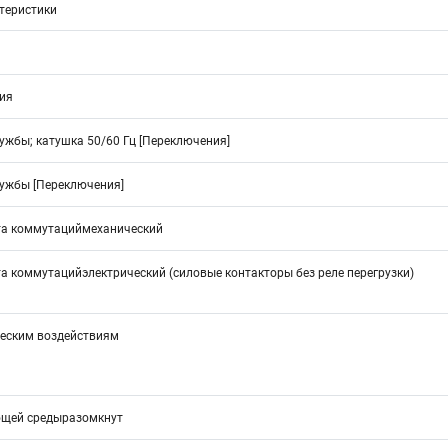
ктеристики
ия
ужбы; катушка 50/60 Гц [Переключения]
лужбы [Переключения]
та коммутациймеханический
 коммутацийэлектрический (силовые контакторы без реле перегрузки)
ческим воздействиям
ющей средыразомкнут