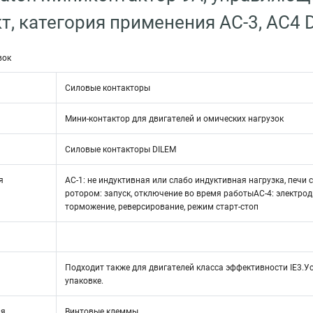
кт, категория применения AC-3, АС
вок
Силовые контакторы
Мини-контактор для двигателей и омических нагрузок
Силовые контакторы DILEM
я
AC-1: не индуктивная или слабо индуктивная нагрузка, печи
ротором: запуск, отключение во время работыAC-4: электро
торможение, реверсирование, режим старт-стоп
Подходит также для двигателей класса эффективности IE3.У
упаковке.
ия
Винтовые клеммы