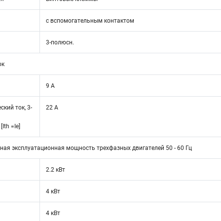
с вспомогательным контактом
3-полюсн.
ок
9 A
кий ток, 3-
22 A
Ith =Ie]
ая эксплуатационная мощность трехфазных двигателей 50 - 60 Гц
2.2 кВт
4 кВт
4 кВт