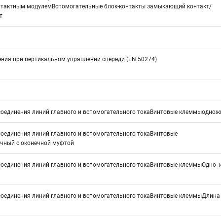
тактным модулемВспомогательные блок-контакты замыкающий контакт/
т
ния при вертикальном управлении спереди (EN 50274)
соединения линий главного и вспомогательного токаВинтовые клеммыодно
соединения линий главного и вспомогательного токаВинтовые
чный с оконечной муфтой
соединения линий главного и вспомогательного токаВинтовые клеммыОдно- 
соединения линий главного и вспомогательного токаВинтовые клеммыДлина