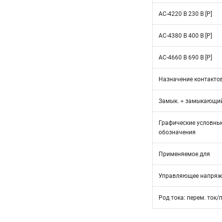
AC-4220 B 230 B [P]
AC-4380 B 400 B [P]
AC-4660 B 690 B [P]
Назначение контакто
Замык. = замыкающий
Графические условны
обозначения
Применяемое для
Управляющее напряж
Род тока: перем. ток/п