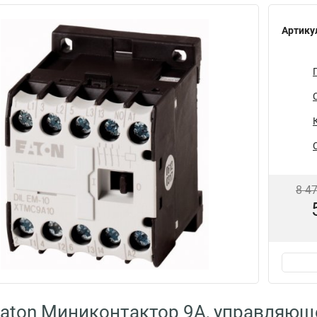
Артику
8 4
aton Миниконтактор 9А, управляющ