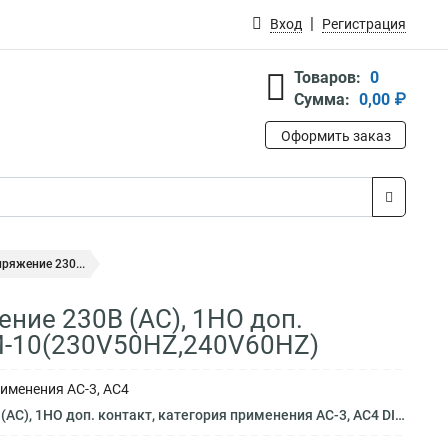
Вход
Регистрация
Товаров:
0
Сумма:
0,00 ₽
Оформить заказ
ряжение 230...
ние 230В (АC), 1НO доп.
EM-10(230V50HZ,240V60HZ)
именения AC-3, АС4
нтакт, категория применения AC-3, АС4 DILEM-10(230V50HZ,240V60HZ)