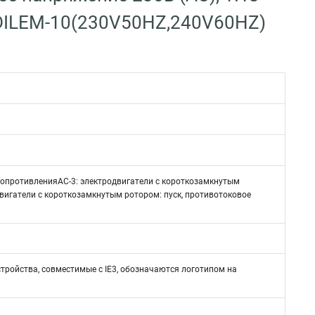
4 DILEM-10(230V50HZ,240V60HZ)
 сопротивленияAC-3: электродвигатели с короткозамкнутым
двигатели с короткозамкнутым ротором: пуск, противотоковое
стройства, совместимые с IE3, обозначаются логотипом на