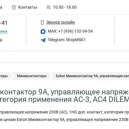
а
Контакты
10.00 - 18.00
-41
Звонок онлайн
MAX: +7 (936) 132-34-54
онок
u
Telegram: ShopMSK1
торы
Миниконтакторы
Eaton Миниконтактор 9А, управляющее нап
контактор 9А, управляющее напряже
атегория применения AC-3, АС4 DIL
правляющее напряжение 230В (АC), 1НO доп. контакт, категория пр
енам Eaton Миниконтактор 9А, управляющее напряжение 230В (АC), 1НO доп. ко