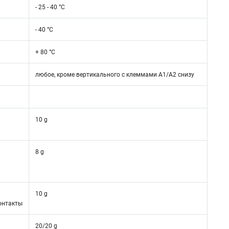
- 25 - 40 °C
- 40 °C
+ 80 °C
любое, кроме вертикального с клеммами A1/A2 снизу
10 g
8 g
10 g
онтакты
20/20 g