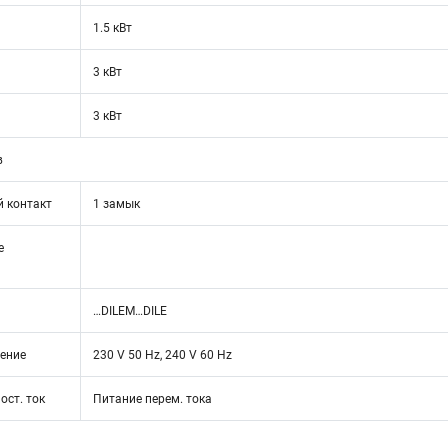
1.5 кВт
3 кВт
3 кВт
в
 контакт
1 замык
е
…DILEM…DILE
ение
230 V 50 Hz, 240 V 60 Hz
ост. ток
Питание перем. тока