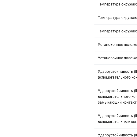
Температура окружаю
Температура окружаю
Температура окружаю
Установочное положе
Установочное положе
Удароустойчивость (I
вспомогательного ко
Удароустойчивость (I
вспомогательного ко
замыкающий контакт
Удароустойчивость (I
вспомогательным ко
Удароустойчивость (I