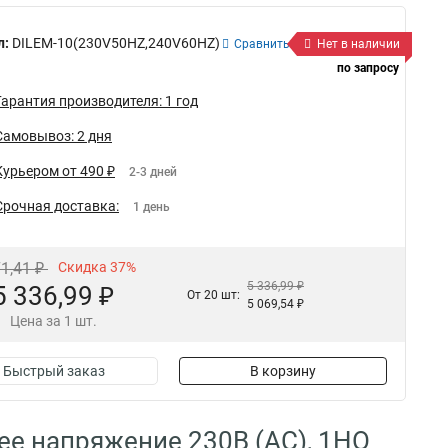
л:
DILEM-10(230V50HZ,240V60HZ)
Сравнить
Нет в наличии
по запросу
Гарантия производителя: 1 год
Самовывоз: 2 дня
Курьером от 490 ₽
2-3 дней
Срочная доставка:
1 день
71,41 ₽
Скидка 37%
5 336,99 ₽
5 336,99 ₽
От 20 шт:
5 069,54 ₽
Цена за 1 шт.
Быстрый заказ
В корзину
ее напряжение 230В (АC), 1НO