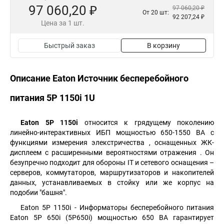
97 060,20 ₽
97 060,20 ₽
От 20 шт:
92 207,24 ₽
Цена за 1 шт.
Быстрый заказ
В корзину
Описание Eaton Источник бесперебойного
питания 5P 1150i 1U
Eaton 5P 1150i
относится к грядущему поколению
линейно-интерактивных ИБП мощностью 650-1550 ВA с
функциями измерения элекстричества , оснащенных ЖК-
дисплеем с расширенными вероятностями отражения . Он
безупречно подходит для обороны IT и сетевого оснащения –
серверов, коммутаторов, маршрутизаторов и накопителей
данных, устанавливаемых в стойку или же корпус на
подобии "башня".
Eaton 5P 1150i - Информаторы бесперебойного питания
Eaton 5P 650i (5P650i) мощностью 650 ВА гарантирует