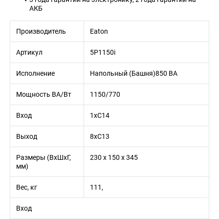
АКБ
Производитель
Eaton
Артикул
5P1150i
Исполнение
Напольный (Башня)850 ВА
Мощность ВА/Вт
1150/770
Вход
1хC14
Выход
8хC13
Размеры (ВхШхГ,
230 x 150 x 345
мм)
Вес, кг
111,
Вход