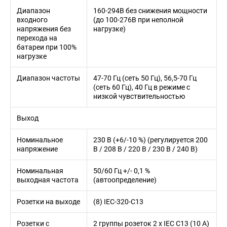
Диапазон
160-294В без снижения мощности
входного
(до 100-276В при неполной
напряжения без
нагрузке)
перехода на
батареи при 100%
нагрузке
Диапазон частоты
47-70 Гц (сеть 50 Гц), 56,5-70 Гц
(сеть 60 Гц), 40 Гц в режиме с
низкой чувствительностью
Выход
Номинальное
230 В (+6/-10 %) (регулируется 200
напряжение
В / 208 В / 220 В / 230 В / 240 В)
Номинальная
50/60 Гц +/- 0,1 %
выходная частота
(автоопределение)
Розетки на выходе
(8) IEC-320-C13
Розетки с
2 группы розеток 2 x IEC C13 (10 A)