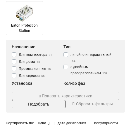
Eaton Protection
Station
Назначение
Тип
Для компьютера
линейно-интерактивный
97
54
Для дома
15
с двойным
Промышленные
15
преобразованием
139
Для сервера
65
Установка
Кол-во фаз
в стойку
трехфазный
2
62
Показать характеристики
стоечный
однофазный
43
129
Сбросить фильтры
Подобрать
напольный
147
Мощность КВТ
Мощность Ватт
1
1000
51
18
Сортировать по:
цене
дате добавления
популярности
2
1200
9
2