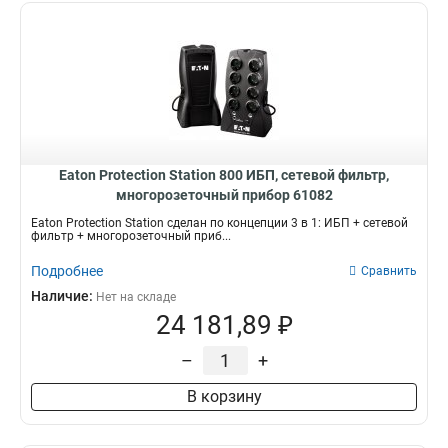
3
1500
23
12
5
650
3
10
6
2200
26
11
10
500
Напряжение
Тип аккумулятора
26
16
11
700
3
7
380
Свинцово-кислотный
65
192
15
750
8
8
220
128
20
3000
10
14
Розетки
Емкость аккумулятора
Eaton Protection Station 800 ИБП, сетевой фильтр,
30
6000
3
22
да
12v 7ah
168
18
многорозеточный прибор 61082
40
5000
3
4
нет
12v 9ah
17
33
Eaton Protection Station сделан по концепции 3 в 1: ИБП + сетевой
7500
2
фильтр + многорозеточный приб...
Холодный старт
Стабилизатор
10000
19
да
да
124
191
Подробнее
Сравнить
15000
7
Наличие:
Нет на складе
20000
7
24 181,89 ₽
30000
3
40000
1
–
+
В корзину