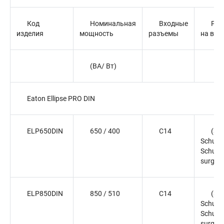
Код
Номинальная
Входные
Роз
изделия
мощность
разъемы
на вых
(ВА/ Вт)
Eaton Ellipse PRO DIN
ELP650DIN
650 / 400
C14
(3)
Schuko
Schuko
surge o
ELP850DIN
850 / 510
C14
(3)
Schuko
Schuko
surge o