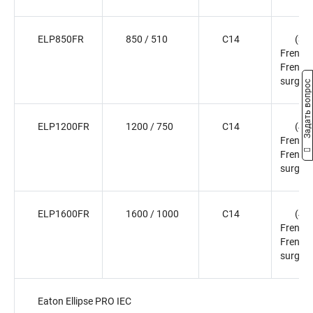
ELP850FR
850 / 510
C14
(3)
French
French
surge o
Задать вопрос
ELP1200FR
1200 / 750
C14
(4)
French
French
surge o
ELP1600FR
1600 / 1000
C14
(4)
French
French
surge o
Eaton Ellipse PRO IEC