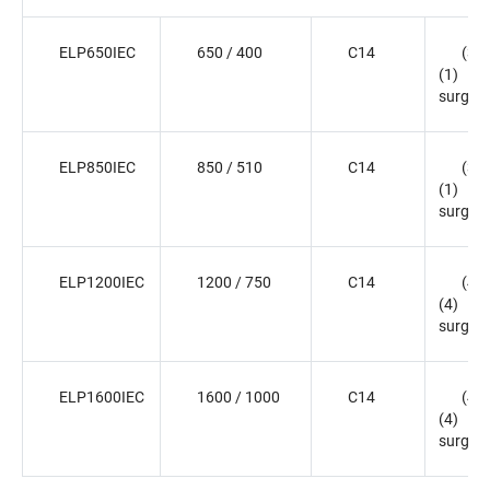
ELP650IEC
650 / 400
C14
(3)
(1) 
surge o
ELP850IEC
850 / 510
C14
(3)
(1) 
surge o
ELP1200IEC
1200 / 750
C14
(4)
(4) 
surge o
ELP1600IEC
1600 / 1000
C14
(4)
(4) 
surge o