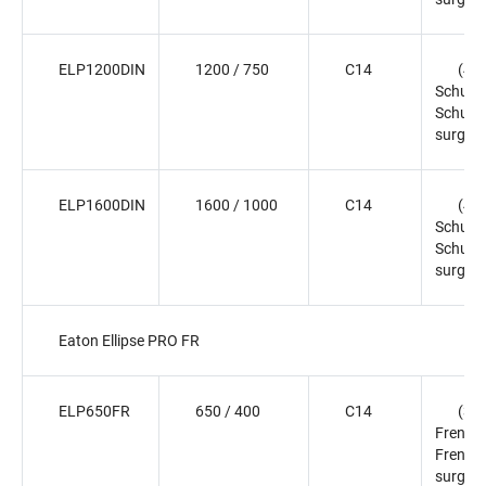
ELP1200DIN
1200 / 750
C14
(4)
Schuko
Schuko
surge o
ELP1600DIN
1600 / 1000
C14
(4)
Schuko
Schuko
surge o
Eaton Ellipse PRO FR
ELP650FR
650 / 400
C14
(3)
French
French
surge o