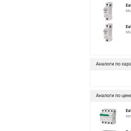
Ea
Мо
Ea
Мо
Аналоги по хар
Аналоги по цен
Ea
Ав