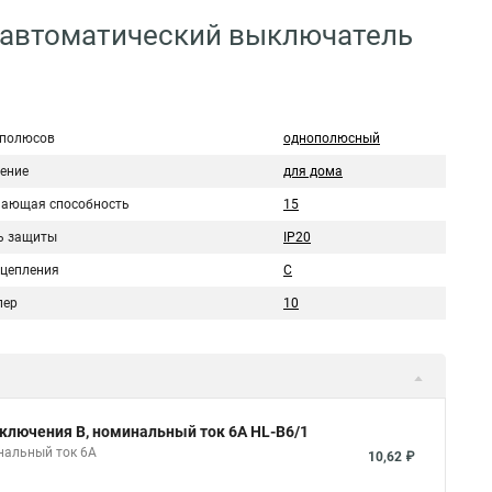
 автоматический выключатель
 полюсов
однополюсный
ение
для дома
ающая способность
15
ь защиты
IP20
сцепления
C
пер
10
ключения B, номинальный ток 6А HL-B6/1
нальный ток 6А
10,62 ₽