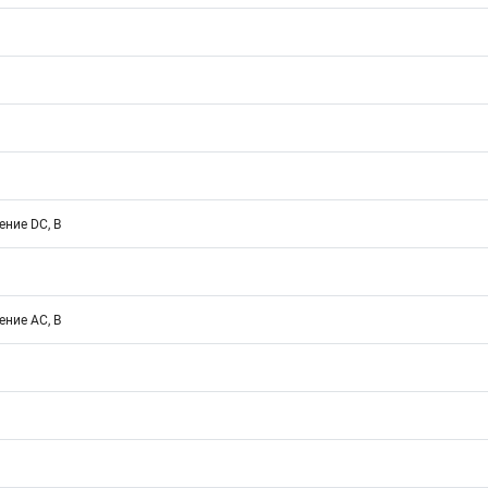
ние DC, В
ние АС, В