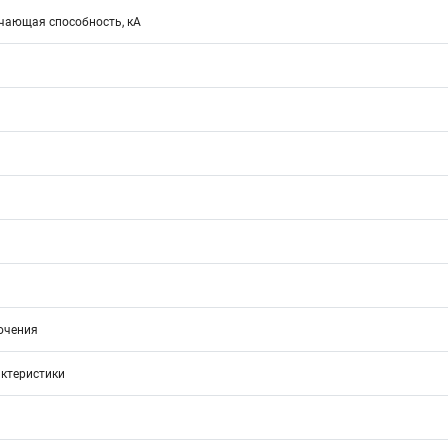
ающая способность, кА
ючения
ктеристики