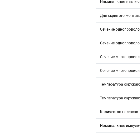
Номинальная отключа
Для скрытого монтаж
Сечение однопроволоч
Сечение однопроволоч
Сечение многопроволо
Сечение многопроволо
Температура окружающ
Температура окружающ
Количество полюсов
Номинальное импульс