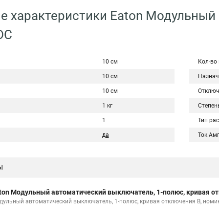
е характеристики Eaton Модульный
DC
10 см
Кол-во
10 см
Назнач
10 см
Отключ
1 кг
Степен
1
Тип ра
да
Ток Ам
ы
ton Модульный автоматический выключатель, 1-полюс, кривая от
дульный автоматический выключатель, 1-полюс, кривая отключения B, номи