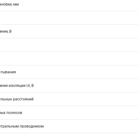
ановки, мм
ние, В
атывания
ние изоляции Ui, В
ульных расстояний
ных полюсов
йтральным проводником