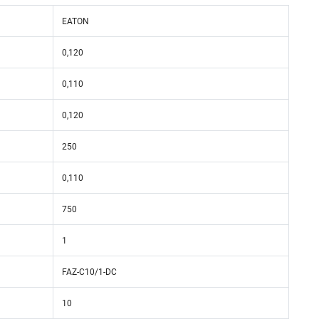
EATON
0,120
0,110
0,120
250
0,110
750
1
FAZ-C10/1-DC
10