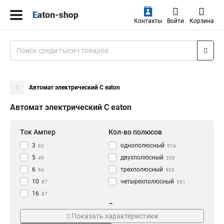
Контакты
Войти
Корзина
Автомат электрический C eaton
Автомат электрический C eaton
Ток Ампер
Кол-во полюсов
3
однополюсный
83
574
5
двухполюсный
49
350
6
трехполюсный
84
803
10
четырехполюсный
87
361
16
87
Отключающая
20
Тип расцепления
117
способность
Показать характеристики
25
115
C
641