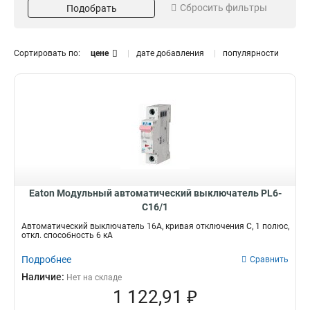
Сбросить фильтры
6
Подобрать
32
423
106
B
502
10
40
371
108
D
498
15
50
596
80
Сортировать по:
цене
дате добавления
популярности
20
63
30
79
25
80
408
32
Напряжение
Степень защиты
100
37
125
34
230
IP20
1520
414
160
48
ГОСТ стандарт
Назначение
200
31
да
для дома
2063
2050
400
9
630
8
1000
5
Eaton Модульный автоматический выключатель PL6-
C16/1
1600
2
Автоматический выключатель 16А, кривая отключения С, 1 полюс,
откл. способность 6 кА
Подробнее
Сравнить
Наличие:
Нет на складе
1 122,91 ₽