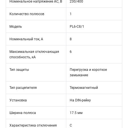
Номинальное напряжение АС, В
230/400
Количество полюсов
1
Модель
PL6-C8/1
Номинальный ток, А
8
Максимальная отключающая
6
способность, кА
Тип защиты
Перегрузка и короткое
замыкание
Тип расцепителя
Термомагнитный
Установка
На DIN-рейку
Ширина полюса
17.5 мм
Характеристика отключения
C