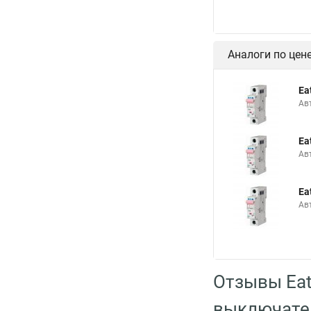
Аналоги по цен
Ea
Ав
Ea
Ав
Ea
Ав
Отзывы Ea
выключате