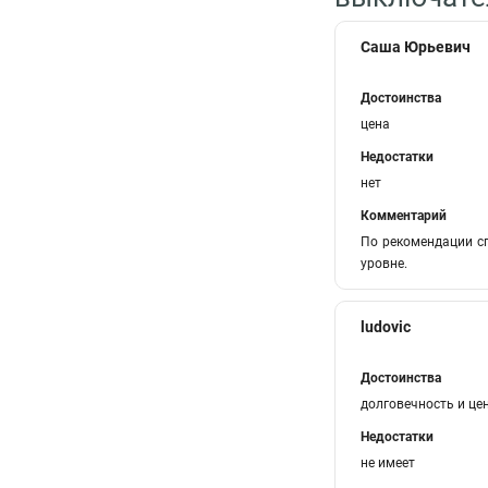
Саша Юрьевич
Достоинства
цена
Недостатки
нет
Комментарий
По рекомендации с
уровне.
ludovic
Достоинства
долговечность и це
Недостатки
не имеет