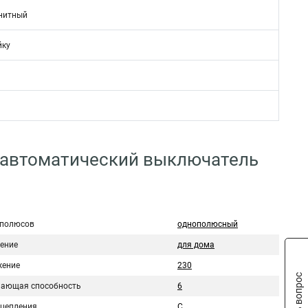
нитный
йку
 автоматический выключатель
 полюсов
однополюсный
ение
для дома
ение
230
Задать вопрос
ающая способность
6
сцепления
C