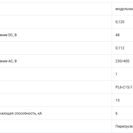
модульны
0,120
ние DC, В
48
0,112
ние АС, В
230/400
1
PL6-C15/1
15
ающая способность, кА
6
Перегрузк