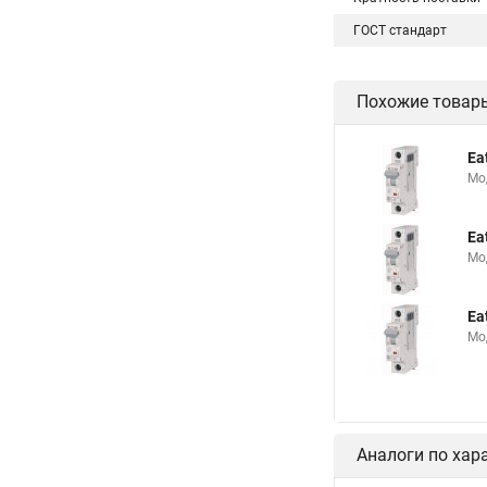
ГОСТ стандарт
Похожие товар
Ea
Мо
Ea
Мо
Ea
Мо
Аналоги по хар