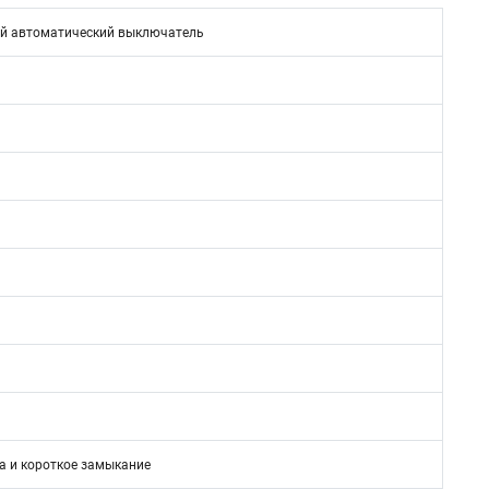
й автоматический выключатель
а и короткое замыкание