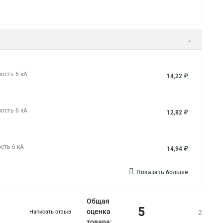
ость 6 кА
14,22 ₽
ость 6 кА
12,82 ₽
сть 6 кА
14,94 ₽
Показать больше
Общая
5
оценка
Написать отзыв
2
товара: