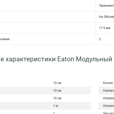
Термомаг
На DIN-ре
17.5 мм
ючения
C
е характеристики Eaton Модульный
10 см
Кол-во
10 см
Назнач
10 см
Напряж
1 кг
Отключ
1
Тип ра