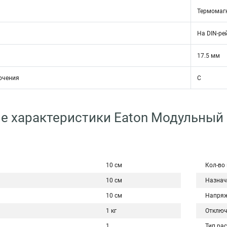
Термомаг
На DIN-ре
17.5 мм
ючения
C
е характеристики Eaton Модульный
10 см
Кол-во
10 см
Назнач
10 см
Напряж
1 кг
Отключ
1
Тип ра