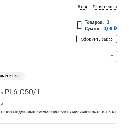
Вход
Регистрация
Товаров:
0
Сумма:
0,00 ₽
Оформить заказ
ь PL6-C50...
ь PL6-C50/1
кА
м Eaton Модульный автоматический выключатель PL6-C50/1