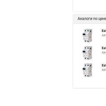
Аналоги по цен
Ea
Ав
Ea
Ав
Ea
Ав