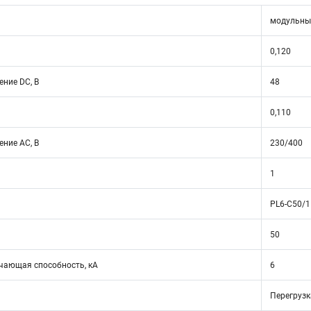
модульны
0,120
ние DC, В
48
0,110
ние АС, В
230/400
1
PL6-C50/1
50
ающая способность, кА
6
Перегрузк