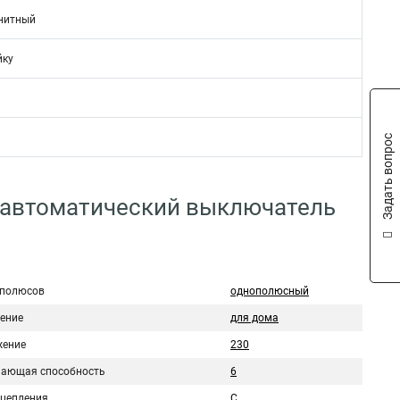
нитный
йку
Задать вопрос
 автоматический выключатель
 полюсов
однополюсный
ение
для дома
ение
230
ающая способность
6
сцепления
C