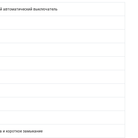
й автоматический выключатель
а и короткое замыкание