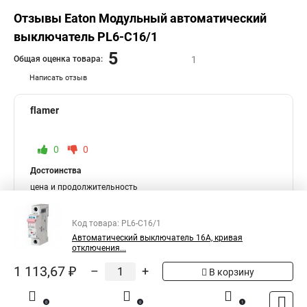
Отзывы Eaton Модульный автоматический
выключатель PL6-C16/1
5
Общая оценка товара:
1
Написать отзыв
flamer
0
0
Достоинства
цена и продолжительность
Недостатки
Код товара: PL6-C16/1
Не имеет их
Автоматический выключатель 16А, кривая
Комментарий
отключения...
Электрический выключатель, который отлично работает, с
1 113,67 ₽
–
+
В корзину
высоким качеством и сырьем, по разумной цене и с быстрой
доставкой.
0
0
1