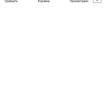
Сравнить
Корзина
Просмотрено
Официальный поставщик компании
Eaton
в
России
Каталог
Оплата
Доставка
Контакты
Войти