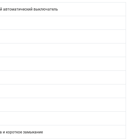
й автоматический выключатель
а и короткое замыкание