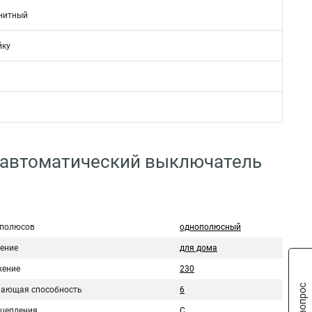
нитный
йку
 автоматический выключатель
 полюсов
однополюсный
ение
для дома
ение
230
ающая способность
6
сцепления
C