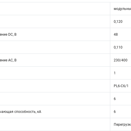
модульны
0,120
ние DC, В
48
0,110
ние АС, В
230/400
1
PL6-C6/1
6
ающая способность, кА
6
Перегрузк