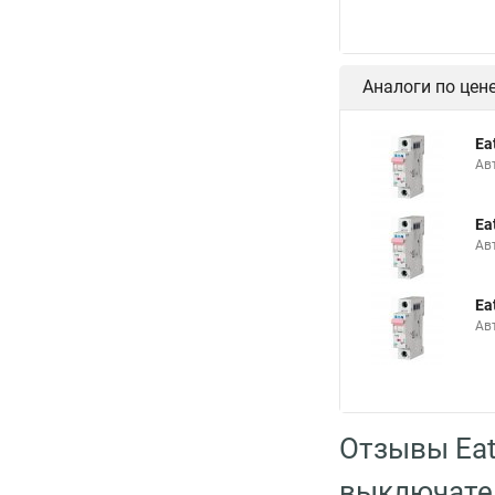
Аналоги по цен
Ea
Ав
Ea
Ав
Ea
Ав
Отзывы Ea
выключате