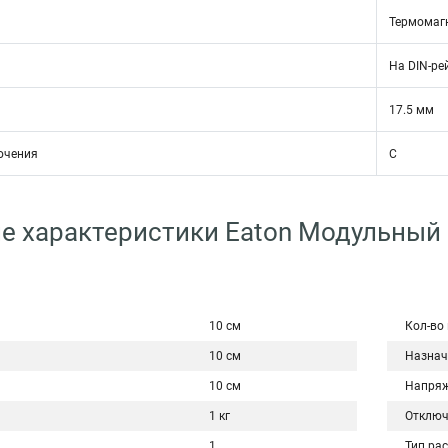
Термомаг
На DIN-ре
17.5 мм
ючения
C
е характеристики Eaton Модульный
10 см
Кол-во
10 см
Назнач
10 см
Напряж
1 кг
Отключ
1
Тип ра