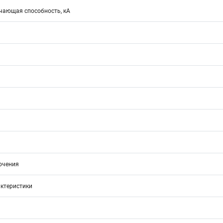
ающая способность, кА
ючения
ктеристики