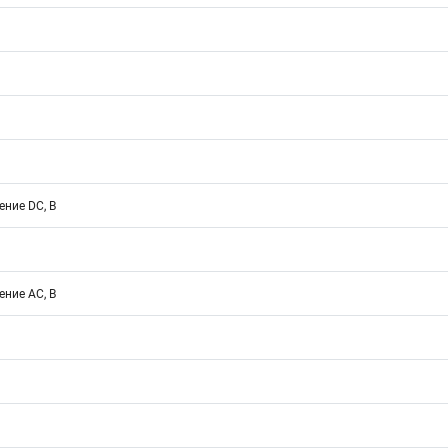
ние DC, В
ние АС, В