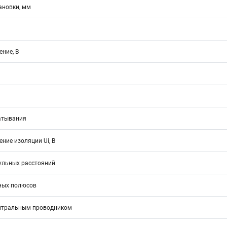
ановки, мм
ние, В
атывания
ние изоляции Ui, В
ульных расстояний
ных полюсов
йтральным проводником