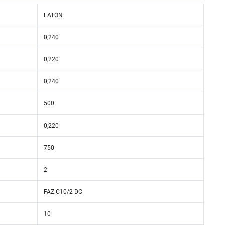
EATON
0,240
0,220
0,240
500
0,220
750
2
FAZ-C10/2-DC
10