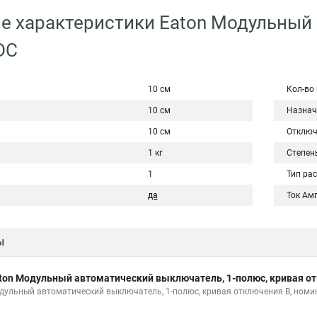
е характеристики Eaton Модульный
DC
10 см
Кол-во
10 см
Назнач
10 см
Отключ
1 кг
Степен
1
Тип ра
да
Ток Ам
ы
ton Модульный автоматический выключатель, 1-полюс, кривая от
дульный автоматический выключатель, 1-полюс, кривая отключения B, номи