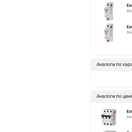
Ea
Мо
Ea
Мо
Аналоги по хар
Аналоги по цен
Ea
Ав