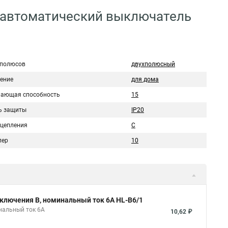
 автоматический выключатель
 полюсов
двухполюсный
ение
для дома
ающая способность
15
ь защиты
IP20
сцепления
C
пер
10
ключения B, номинальный ток 6А HL-B6/1
нальный ток 6А
10,62 ₽