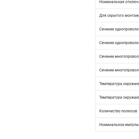
Номинальная отключа
Для скрытого монтаж
Сечение однопроволоч
Сечение однопроволоч
Сечение многопроволо
Сечение многопроволо
Температура окружающ
Температура окружающ
Количество полюсов
Номинальное импульс