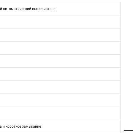
й автоматический выключатель
а и короткое замыкание