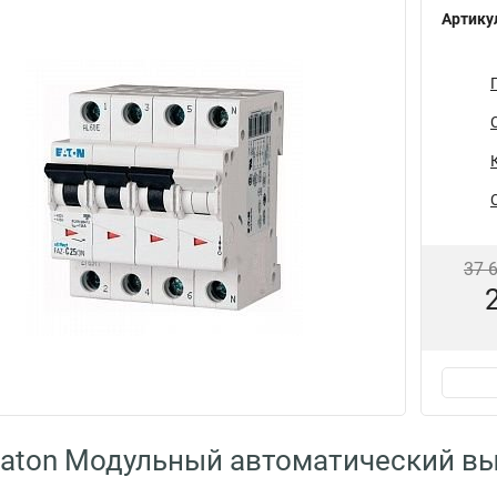
Артику
37 
Eaton Модульный автоматический в