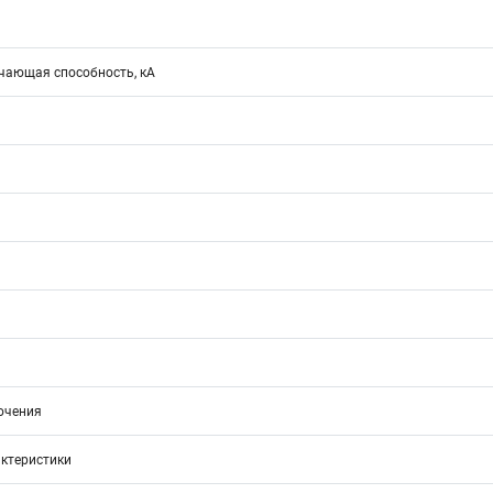
ающая способность, кА
ючения
ктеристики