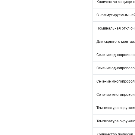
Количество защищен
С коммутируемым не
Номинальная отключа
Для скрытого монтаж
Сечение однопроволоч
Сечение однопроволоч
Сечение многопроволо
Сечение многопроволо
Температура окружающ
Температура окружающ
Количество полюсов