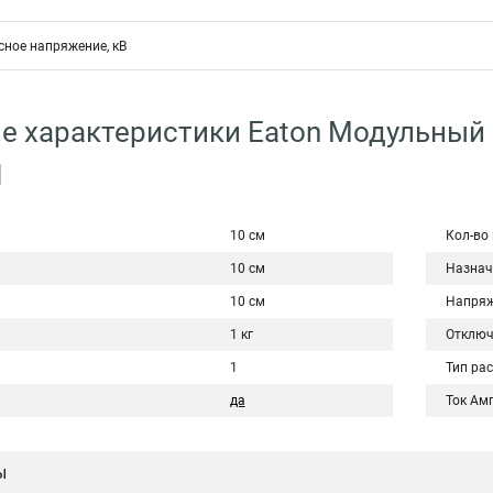
ное напряжение, кВ
е характеристики Eaton Модульный
N
10 см
Кол-во
10 см
Назнач
10 см
Напряж
1 кг
Отключ
1
Тип ра
да
Ток Ам
ы