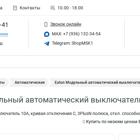
а
Контакты
10.00 - 18.00
-41
Звонок онлайн
MAX: +7 (936) 132-34-54
онок
u
Telegram: ShopMSK1
ты
Автоматические
Eaton Модульный автоматический выключател
ульный автоматический выключател
ючатель 10А, кривая отключения C, 3PlusN полюса, откл. способн
Купить по низким ценам