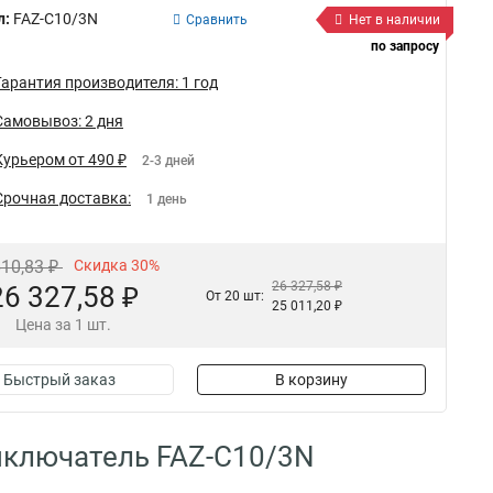
л:
FAZ-C10/3N
Сравнить
Нет в наличии
по запросу
Гарантия производителя: 1 год
Самовывоз: 2 дня
Курьером от 490 ₽
2-3 дней
Срочная доставка:
1 день
610,83 ₽
Скидка 30%
26 327,58 ₽
26 327,58 ₽
От 20 шт:
25 011,20 ₽
Цена за 1 шт.
Быстрый заказ
В корзину
ыключатель FAZ-C10/3N