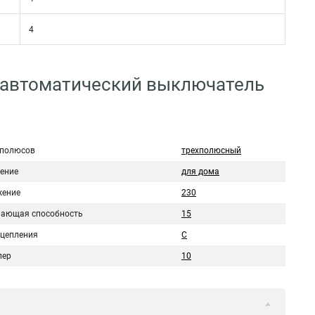
4
 автоматический выключатель
 полюсов
трехполюсный
ение
для дома
ение
230
ающая способность
15
сцепления
C
пер
10