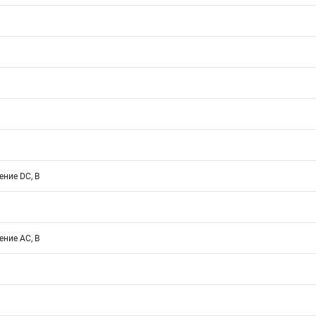
ние DC, В
ние АС, В