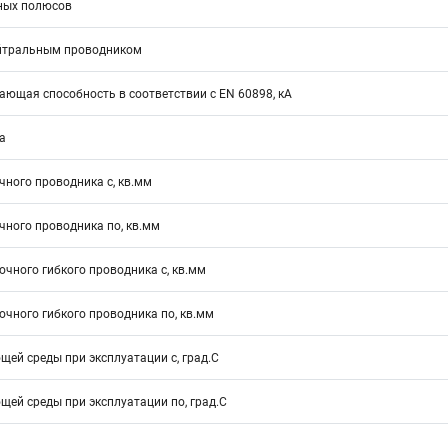
ных полюсов
йтральным проводником
ющая способность в соответствии с EN 60898, кА
а
ного проводника с, кв.мм
ного проводника по, кв.мм
чного гибкого проводника с, кв.мм
чного гибкого проводника по, кв.мм
ей среды при эксплуатации с, град.C
ей среды при эксплуатации по, град.C