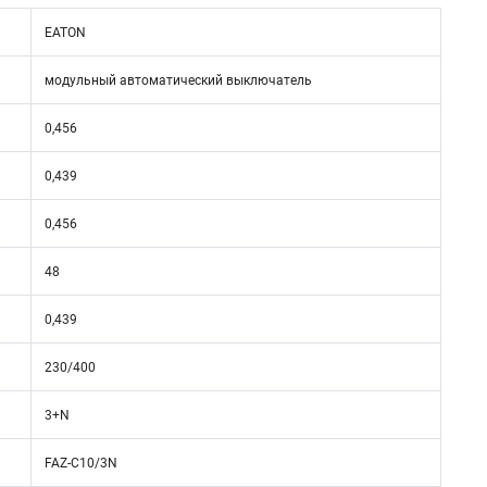
EATON
модульный автоматический выключатель
0,456
0,439
0,456
48
0,439
230/400
3+N
FAZ-C10/3N