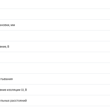
ановки, мм
ние, В
атывания
ние изоляции Ui, В
ульных расстояний