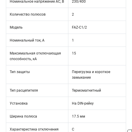
Номинальное напряжение АС, В
230/400
Количество полюсов
2
Модель
FAZ-C1/2
Номинальный ток, А
1
Максимальная отключающая
15
способность, кА
Тип защиты
Перегрузка и короткое
замыкание
Тип расцепителя
Термомагнитный
Установка
На DIN-рейку
Ширина полюса
17.5 мм
Характеристика отключения
C