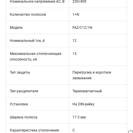
Номинальное напряжение АС, В
230/400
Количество полюсов
1+N
Модель
FAZ-C12/1N
Номинальный ток, А
12
Максимальная отключающая
15
способность, кА
Тип защиты
Перегрузка и короткое
замыкание
Тип расцепителя
Термомагнитный
Установка
На DIN-рейку
Ширина полюса
17.5 мм
Характеристика отключения
C