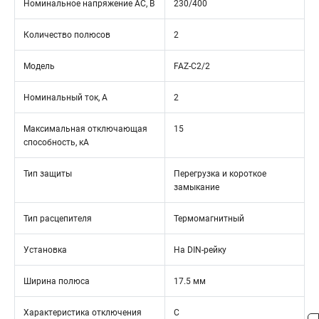
Номинальное напряжение АС, В
230/400
Количество полюсов
2
Модель
FAZ-C2/2
Номинальный ток, А
2
Максимальная отключающая
15
способность, кА
Тип защиты
Перегрузка и короткое
замыкание
Тип расцепителя
Термомагнитный
Установка
На DIN-рейку
Ширина полюса
17.5 мм
Характеристика отключения
C