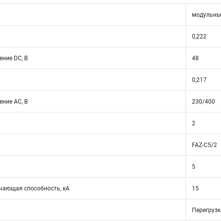
модульны
0,222
ние DC, В
48
0,217
ние АС, В
230/400
2
FAZ-C5/2
5
ающая способность, кА
15
Перегрузк