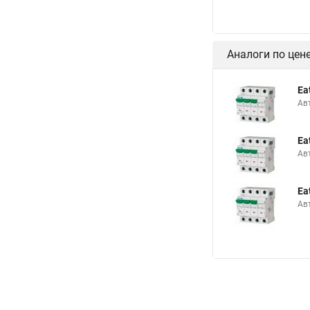
Аналоги по цен
Ea
Ав
Ea
Ав
Ea
Ав