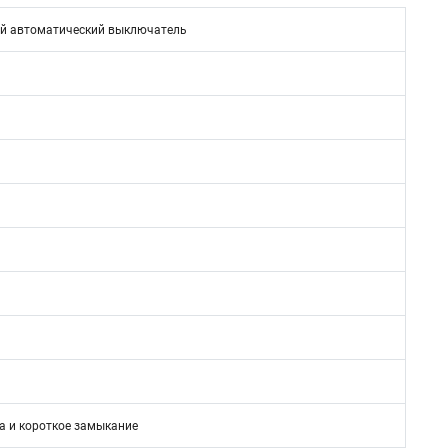
й автоматический выключатель
а и короткое замыкание