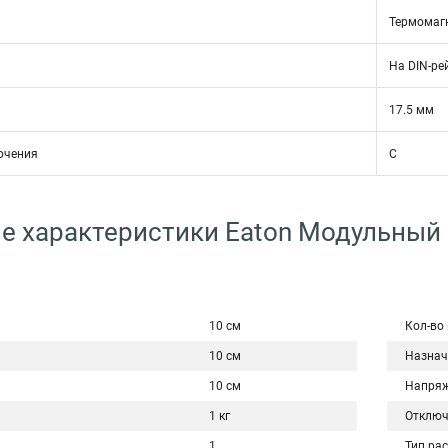
Термомаг
На DIN-ре
17.5 мм
ючения
C
е характеристики Eaton Модульный
10 см
Кол-во
10 см
Назнач
10 см
Напряж
1 кг
Отключ
1
Тип ра