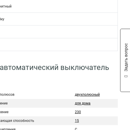
нитный
йку
Задать вопрос
 автоматический выключатель
 полюсов
двухполюсный
ение
для дома
ение
230
ающая способность
15
сцепления
C