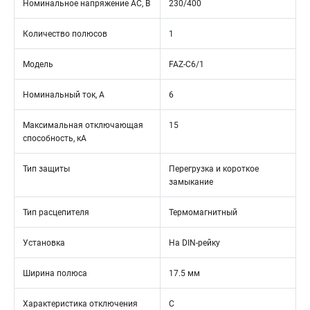
Номинальное напряжение АС, В
230/400
Количество полюсов
1
Модель
FAZ-C6/1
Номинальный ток, А
6
Максимальная отключающая
15
способность, кА
Тип защиты
Перегрузка и короткое
замыкание
Тип расцепителя
Термомагнитный
Установка
На DIN-рейку
Ширина полюса
17.5 мм
Характеристика отключения
C