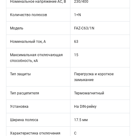
Номинальное напряжение АС, В
230/400
Количество полюсов
1+N
Модель
FAZ-C63/1N
Номинальный ток, А
63
Максимальная отключающая
15
способность, кА
Тип защиты
Перегрузка и короткое
замыкание
Тип расцепителя
Термомагнитный
Установка
На DIN-рейку
Ширина полюса
17.5 мм
Характеристика отключения
C