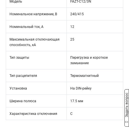
Модель
FAZT-C12/3N
Номинальное напряжение, В
240/415
Номинальный ток, А
12
Максимальная отключающая
25
способность, кА
Тип защиты
Перегрузка и короткое
замыкание
Тип расцепителя
Термомагнитный
Установка
На DIN-рейку
Задать вопрос
Ширина полюса
17.5 мм
Характеристика отключения
C