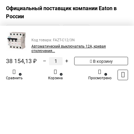
Официальный поставщик компании
Eaton
в
России
Код товара: FAZT-C12/3N
Автоматический выключатель 12А, кривая
отключения...
38 154,13 ₽
–
+
В корзину
0
0
1
Сравнить
Корзина
Просмотрено
Каталог
Оплата
Доставка
Контакты
Войти