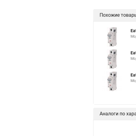
Похожие товар
Ea
Мо
Ea
Мо
Ea
Мо
Аналоги по хар