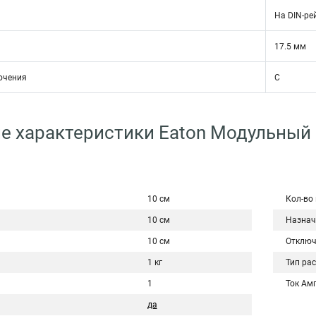
На DIN-ре
17.5 мм
ючения
C
е характеристики Eaton Модульный
10 см
Кол-во
10 см
Назнач
10 см
Отключ
1 кг
Тип ра
1
Ток Ам
да