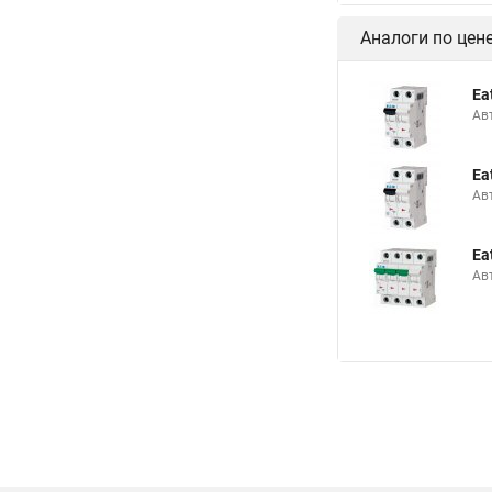
Аналоги по цен
Ea
Ав
Ea
Ав
Ea
Ав