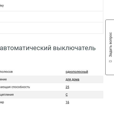
йку
Задать вопрос
 автоматический выключатель
 полюсов
однополюсный
ение
для дома
ающая способность
25
сцепления
C
пер
16