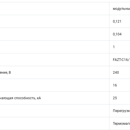
модульны
0,121
0,104
1
FAZT-C16/
ние, В
240
16
ающая способность, кА
25
Перегрузк
Термомаг