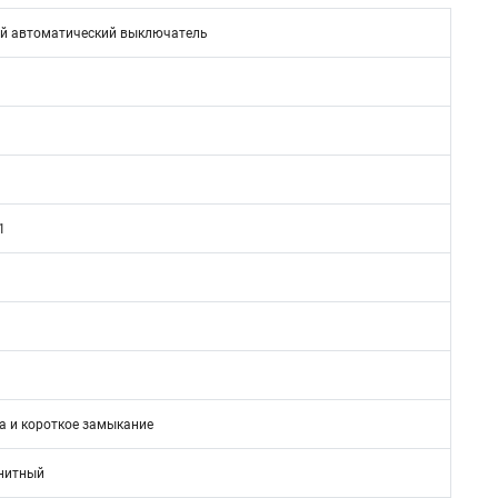
й автоматический выключатель
1
а и короткое замыкание
нитный