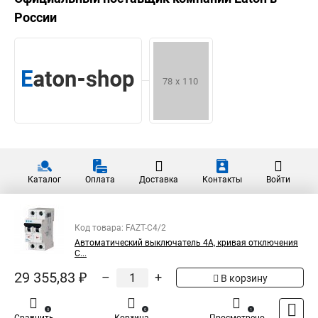
России
Каталог
Оплата
Доставка
Контакты
Войти
Код товара: FAZT-C4/2
Автоматический выключатель 4А, кривая отключения
С...
29 355,83 ₽
–
+
В корзину
0
0
1