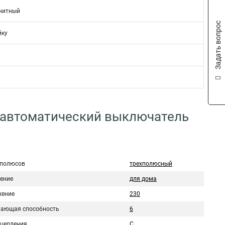
нитный
Задать вопрос
йку
 автоматический выключатель
 полюсов
трехполюсный
ение
для дома
ение
230
ающая способность
6
сцепления
C