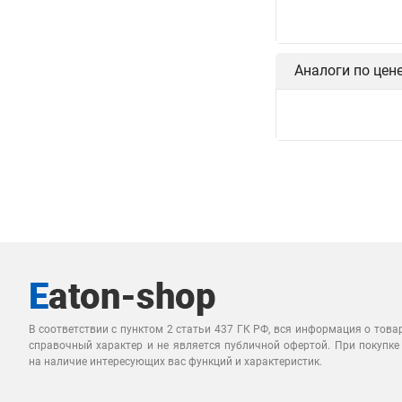
Ea
Ав
Ea
Ав
Ea
Ав
Аналоги по цен