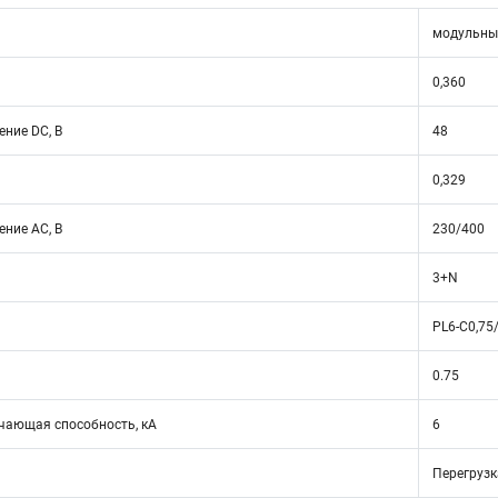
модульны
0,360
ние DC, В
48
0,329
ние АС, В
230/400
3+N
PL6-C0,75
0.75
ающая способность, кА
6
Перегрузк